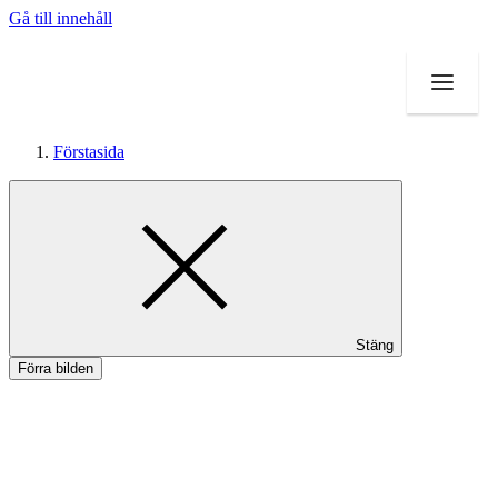
Gå till innehåll
Förstasida
Mat och dryck
Inspiration
Stäng
Förra bilden
Tilbud
Magasin
Faktaartikler