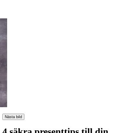
Nästa bild
4 säkra presenttips till din