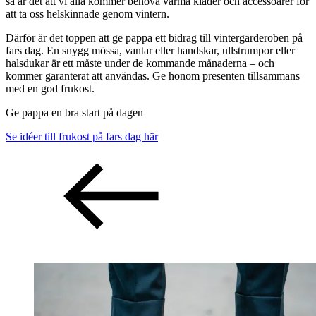
så är det att vi alla kommer behöva varma kläder och accessoarer för
att ta oss helskinnade genom vintern.
Därför är det toppen att ge pappa ett bidrag till vintergarderoben på
fars dag. En snygg mössa, vantar eller handskar, ullstrumpor eller
halsdukar är ett måste under de kommande månaderna – och
kommer garanterat att användas. Ge honom presenten tillsammans
med en god frukost.
Ge pappa en bra start på dagen
Se idéer till frukost på fars dag här