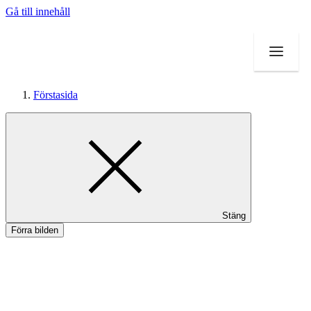
Gå till innehåll
Förstasida
Mat och dryck
Inspiration
Stäng
Förra bilden
Tilbud
Magasin
Faktaartikler