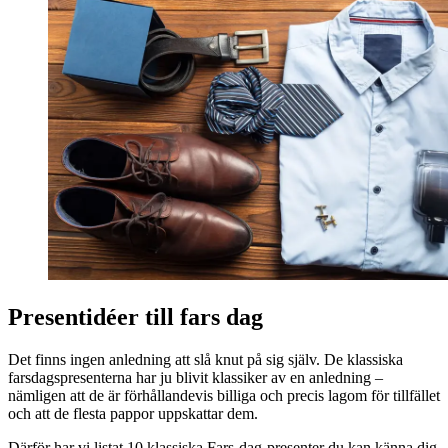
Presentidéer till fars dag
Det finns ingen anledning att slå knut på sig själv. De klassiska
farsdagspresenterna har ju blivit klassiker av en anledning –
nämligen att de är förhållandevis billiga och precis lagom för tillfället
och att de flesta pappor uppskattar dem.
Därför har vi listat 10 klassiska Fars-dag-presenter du kan känna dig