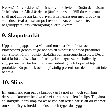
Necessär är typiskt en sån där sak vi inte byter ut förrän den nästan
är helt sönder. Alltså är det en jättebra present! Vill du vara extra
snäll mot din pappa kan du även fylla necessären med produkter
som duschtvål och schampo i resestorlekar, en reseborste,
nagelklippare, ansiktsrengöring eller fuktkräm.
9. Skoputsarkit
Uppmuntra pappa att ta väl hand om sina skor i höst- och
vintervädret genom att ge honom ett skoputsarkit med produkter
som skorengöring, borste, skokräm och impregneringsspray. Det är
faktiskt häpnadsväckande hur mycket längre skorna håller sig
snygga om man tar hand om dem ordentligt och köper riktiga
produkter. En praktisk och miljövänlig present som det är bra att inte
behöva!
10. Slips
En annan sak som pappa knappt kan få nog av – och som han
dessutom kommer behöva när vi närmar oss julen är slips. Ta gärna
en smygtitt i hans skåp för att se vad han redan har så att du vet mer
om vilka färger, bredder, mönster och tyger du tryggt kan