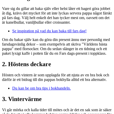
Vare sig du gillar att baka själv eller helst låter ett bageri göra jobbet
åt dig, krävs det mycket för att inte lyckas servera pappa något färskt
på fars dag. Välj helt enkelt det han tycker mest om, oavsett om det
är kanelbullar, vaniljbullar eller croissanter.
Se inspiration på vad du kan baka till fars dag!
Om du bakar själv kan du göra din present ännu mer personlig med
farsdagsvänlig dekor – som exempelvis att skriva "Världens bästa
pappa" med florsocker. Om du sedan slänger in en tidning och ett
paket lyxigt kaffe i potten får du en Fars dags-present i toppklass.
2. Höstens deckare
Hösten och vintern är som upplagda för att njuta av en bra bok och
därför är ett bidrag till din pappas bokhylla alltid ett bra alternativ.
Du kan be om bra tips i bokhandeln.
3. Vintervärme
Vi går mörka och kalla tider till mötes och är det en sak som är säker