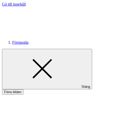
Gå till innehåll
Förstasida
Mat och dryck
Stäng
Förra bilden
Inspiration