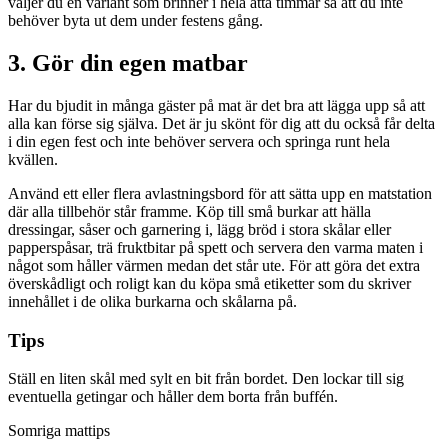
väljer du en variant som brinner i hela åtta timmar så att du inte
behöver byta ut dem under festens gång.
3. Gör din egen matbar
Har du bjudit in många gäster på mat är det bra att lägga upp så att
alla kan förse sig själva. Det är ju skönt för dig att du också får delta
i din egen fest och inte behöver servera och springa runt hela
kvällen.
Använd ett eller flera avlastningsbord för att sätta upp en matstation
där alla tillbehör står framme. Köp till små burkar att hälla
dressingar, såser och garnering i, lägg bröd i stora skålar eller
papperspåsar, trä fruktbitar på spett och servera den varma maten i
något som håller värmen medan det står ute. För att göra det extra
överskådligt och roligt kan du köpa små etiketter som du skriver
innehållet i de olika burkarna och skålarna på.
Tips
Ställ en liten skål med sylt en bit från bordet. Den lockar till sig
eventuella getingar och håller dem borta från buffén.
Somriga mattips