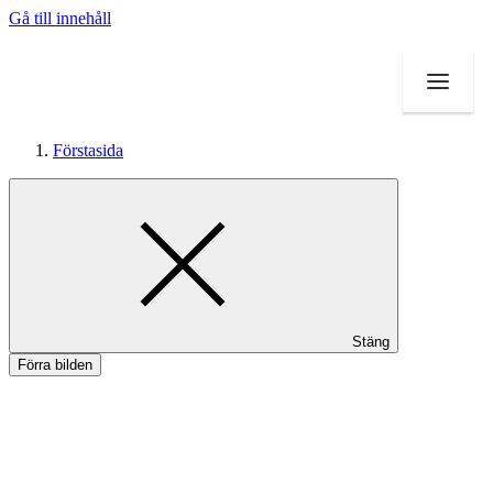
Gå till innehåll
Förstasida
Mat och dryck
Inspiration
Stäng
Förra bilden
Tilbud
Magasin
Faktaartikler