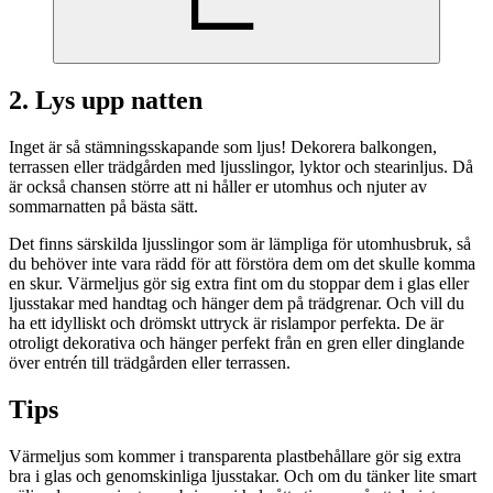
2. Lys upp natten
Inget är så stämningsskapande som ljus! Dekorera balkongen,
terrassen eller trädgården med ljusslingor, lyktor och stearinljus. Då
är också chansen större att ni håller er utomhus och njuter av
sommarnatten på bästa sätt.
Det finns särskilda ljusslingor som är lämpliga för utomhusbruk, så
du behöver inte vara rädd för att förstöra dem om det skulle komma
en skur. Värmeljus gör sig extra fint om du stoppar dem i glas eller
ljusstakar med handtag och hänger dem på trädgrenar. Och vill du
ha ett idylliskt och drömskt uttryck är rislampor perfekta. De är
otroligt dekorativa och hänger perfekt från en gren eller dinglande
över entrén till trädgården eller terrassen.
Tips
Värmeljus som kommer i transparenta plastbehållare gör sig extra
bra i glas och genomskinliga ljusstakar. Och om du tänker lite smart