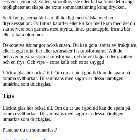
serverar lemonad, vatten, smoothie, iste eller bål så finns det många
möjligheter att skapa lite extra sommarstämning kring drycken.
Se till att gästerna får i sig tillräckligt med vätska med en
dryckesstation: Fyll stora karaffer eller krukor med kran med det du
ska servera och garnera med mynta, lime, granatäpple, frusna bär
eller ätbara blommor.
Dekorativa isbitar gör också susen. Du kan göra isbitar av fruktjuice,
eller lägga frukt, bär eller grönsaker i iskubsformarna. Allt du
behöver är extra stora iskubsformar, det du vill lägga i dem, vatten
och en frys. Och vips – extra kallt och extra snyggt!
Läckra glas hör också till. Om du är ute i god tid kan du spara på
tomma syltburkar. Tillsammans med sugrör är dessa nämligen
utmärkta som dricksglas.
Tips
Läckra glas hör också till. Om du är ute i god tid kan du spara på
tomma syltburkar. Tillsammans med sugrör är dessa nämligen
utmärkta som dricksglas.
Planerar du en sommarfest?